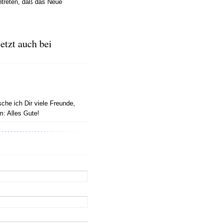
ntreten, daß das Neue
tzt auch bei
che ich Dir viele Freunde,
: Alles Gute!