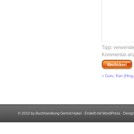
Tipp: verwend
Kommentar anz
« Guru, Ken (Hrsg
© 2010 by Buchhandlung Gernot Hykel · Erstellt mit
WordPress
· Desig