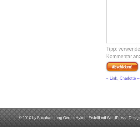
Tipp: verwend
Kommentar anz
« Link, Charlotte 
© 2010 by Buchhandlung Gernot Hykel · Erstellt mit
WordPress
· Desig