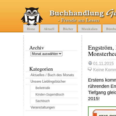
Home
Aktuell
Bücher
Musikalien
Bürobe
Engström, 
Archiv
Monsterhe
Archiv
01.11.2015
Kategorien
Keine Komm
Aktuelles / Buch des Monats
Erstens komm
Unsere Lieblingsbücher
rührenden En
Belletristik
Tiefgang gle
Kinder-/Jugendbuch
2015!
Sachbuch
Veranstaltungen